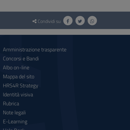
Questionario
e
Condividi su:
social
Amministrazione trasparente
Concorsi e Bandi
Albo on-line
Mappa del sito
HRS4R Strategy
Identità visiva
Rubrica
Note legali
E-Learning