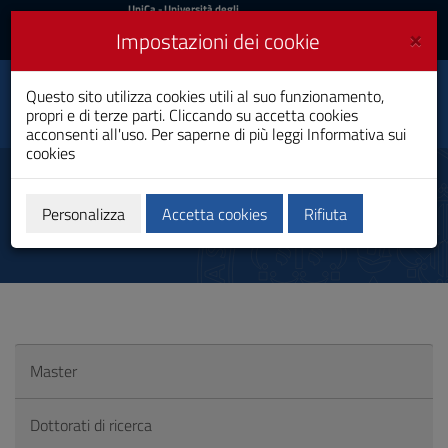
UniCa
UniCa
- Università degli
Studi di Cagliari
e
×
Impostazioni dei cookie
UniCA News
Accedi
Accedi
Questo sito utilizza cookies utili al suo funzionamento,
Dipartimento di Storia,
Toggle
propri e di terze parti. Cliccando su accetta cookies
beni culturali e territorio
navigation
acconsenti all'uso. Per saperne di più leggi
Informativa sui
cookies
Vai
al
Summer School
Contenuto
Vai
Personalizza
Accetta cookies
Rifiuta
alla
navigazione
del
sito
Vai
al
Footer
Master
Dottorati di ricerca