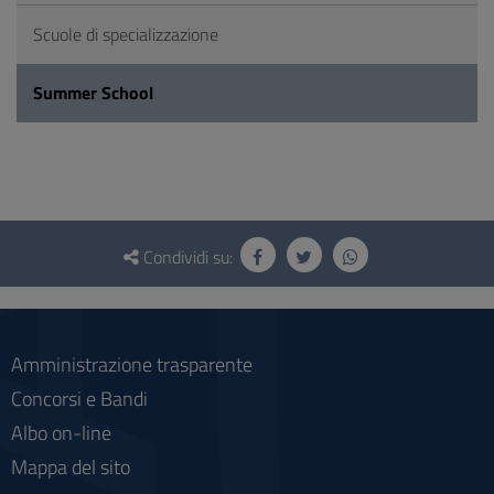
Scuole di specializzazione
Summer School
Questionario
e
Condividi su:
social
Amministrazione trasparente
Concorsi e Bandi
Albo on-line
Mappa del sito