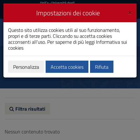
UniCa
UniCa
- Università degli
Studi di Cagliari
e
×
Impostazioni dei cookie
UniCA News
Accedi
Accedi
Questo sito utilizza cookies utili al suo funzionamento,
Dipartimento di Storia,
Toggle
propri e di terze parti. Cliccando su accetta cookies
beni culturali e territorio
navigation
acconsenti all'uso. Per saperne di più leggi
Informativa sui
cookies
Vai
al
Assegnisti di ricerca e Post-Doc
Contenuto
Vai
Personalizza
Accetta cookies
Rifiuta
alla
navigazione
del
sito
Vai
al
Footer
Filtra risultati
Nessun contenuto trovato