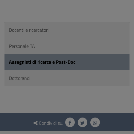
Docenti e ricercatori
Personale TA
Assegnisti di ricerca e Post-Doc
Dottorandi
Questionario
e
Condividi su:
social