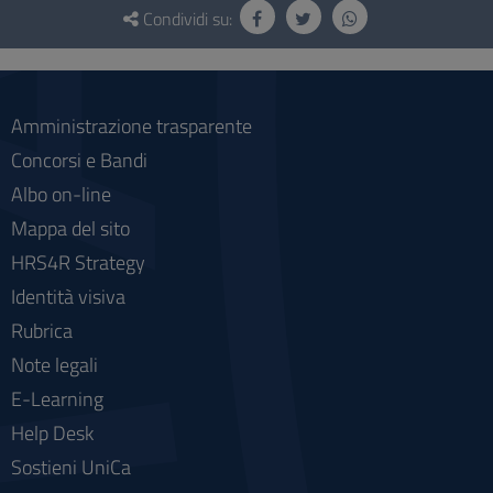
e
Condividi su:
social
Amministrazione trasparente
Concorsi e Bandi
Albo on-line
Mappa del sito
HRS4R Strategy
Identità visiva
Rubrica
Note legali
E-Learning
Help Desk
Sostieni UniCa