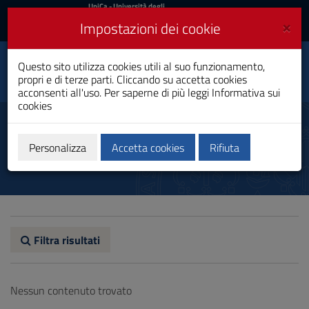
UniCa
UniCa
- Università degli
Studi di Cagliari
e
×
Impostazioni dei cookie
UniCA News
Accedi
Accedi
Questo sito utilizza cookies utili al suo funzionamento,
Dipartimento di Storia,
Toggle
propri e di terze parti. Cliccando su accetta cookies
beni culturali e territorio
navigation
acconsenti all'uso. Per saperne di più leggi
Informativa sui
cookies
Vai
al
Musei
Contenuto
Vai
Personalizza
Accetta cookies
Rifiuta
alla
navigazione
del
sito
Vai
al
Footer
Filtra risultati
Nessun contenuto trovato