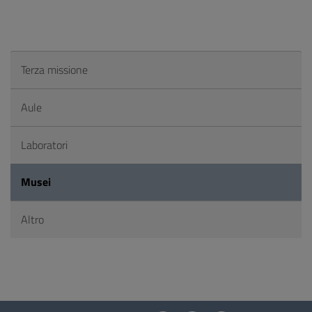
Terza missione
Aule
Laboratori
Musei
Altro
Questionario