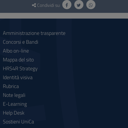
e
Condividi su:
social
Amministrazione trasparente
Concorsi e Bandi
Albo on-line
Mappa del sito
HRS4R Strategy
Identità visiva
Rubrica
Note legali
E-Learning
Help Desk
Sostieni UniCa