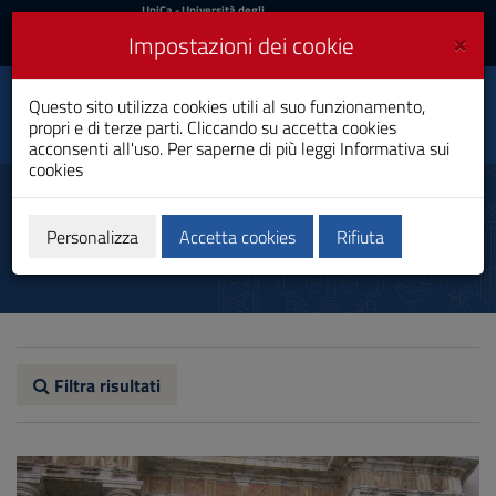
UniCa
UniCa
- Università degli
Studi di Cagliari
e
×
Impostazioni dei cookie
UniCA News
Accedi
Accedi
Questo sito utilizza cookies utili al suo funzionamento,
Dipartimento di Storia,
Toggle
propri e di terze parti. Cliccando su accetta cookies
beni culturali e territorio
navigation
acconsenti all'uso. Per saperne di più leggi
Informativa sui
cookies
Vai
al
Biblioteche
Contenuto
Vai
Personalizza
Accetta cookies
Rifiuta
alla
navigazione
del
sito
Vai
al
Footer
Filtra risultati