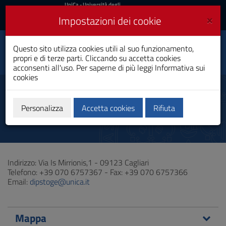
UniCa
UniCa
- Università degli
Studi di Cagliari
e
×
Impostazioni dei cookie
UniCA News
Accedi
Accedi
Questo sito utilizza cookies utili al suo funzionamento,
Dipartimento di Storia,
Toggle
propri e di terze parti. Cliccando su accetta cookies
beni culturali e territorio
navigation
acconsenti all'uso. Per saperne di più leggi
Informativa sui
cookies
Vai
al
Sede
Contenuto
Vai
Personalizza
Accetta cookies
Rifiuta
alla
navigazione
del
sito
Vai
Indirizzo: Via Is Mirrionis,1 - 09123 Cagliari
al
Telefono: +39 070 6757367 - Fax: +39 070 6757366
Footer
Email:
dipstoge@unica.it
Mappa