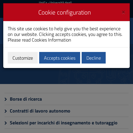
UniCa
UniCa
- Università degli
Studi di Cagliari
and
×
Cookie configuration
UniCA News
Login
Login
This site use cookies to help give you the best experience
Dipartimento di Storia,
Toggle
on our website. Clicking accepts cookies, you agree to this.
beni culturali e territorio
navigation
Please read
Cookies Information
Skip
to
Announcements and Selections
Content
Customize
Accepts cookies
Decline
Go
to
site
navigation
Go
to
Footer
Borse di ricerca
Contratti di lavoro autonomo
Selezioni per incarichi di insegnamento e tutoraggio