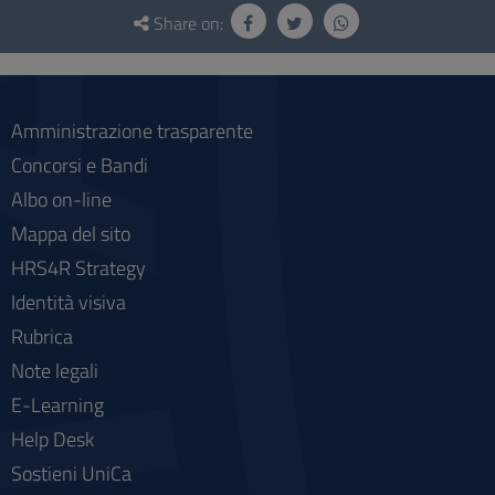
Questionnaire
and
Share on:
social
Amministrazione trasparente
Concorsi e Bandi
Albo on-line
Mappa del sito
HRS4R Strategy
Identità visiva
Rubrica
Note legali
E-Learning
Help Desk
Sostieni UniCa