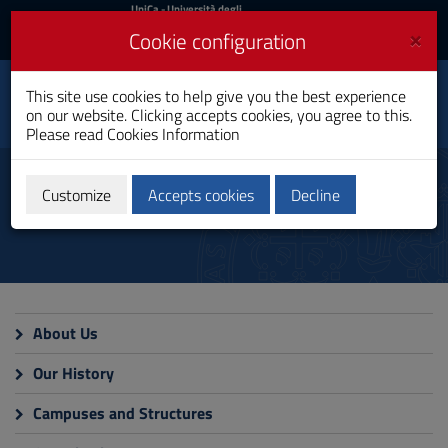
UniCa
UniCa
- Università degli
Studi di Cagliari
and
×
Cookie configuration
UniCA News
Login
Login
This site use cookies to help give you the best experience
Dipartimento di Storia,
Toggle
on our website. Clicking accepts cookies, you agree to this.
beni culturali e territorio
navigation
Please read
Cookies Information
Skip
to
Departments
Content
Customize
Accepts cookies
Decline
Go
to
site
navigation
Go
to
Footer
About Us
Our History
Campuses and Structures