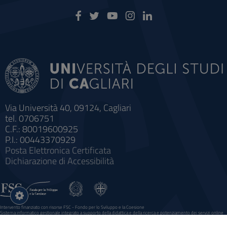
Via Università 40, 09124, Cagliari
tel. 0706751
C.F.: 80019600925
P.I.: 00443370929
Posta Elettronica Certificata
Dichiarazione di Accessibilità
Impostazioni
cookie
Intervento finanziato con risorse FSC - Fondo per lo Sviluppo e la Coesione
Sistema informatico gestionale integrato a supporto della didattica e della ricerca e potenziamento dei servizi online
agli studenti