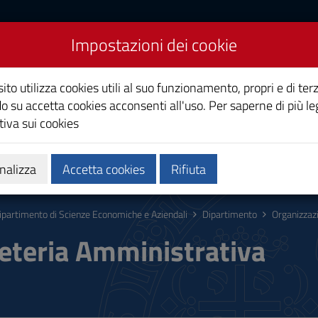
Impostazioni dei cookie
 Scienze economiche ed
ito utilizza cookies utili al suo funzionamento, propri e di terz
o su accetta cookies acconsenti all'uso. Per saperne di più le
iva sui cookies
 Missione
Servizi
Persone
nalizza
Accetta cookies
Rifiuta
ipartimento di Scienze Economiche e Aziendali
Dipartimento
Organizzaz
eteria Amministrativa