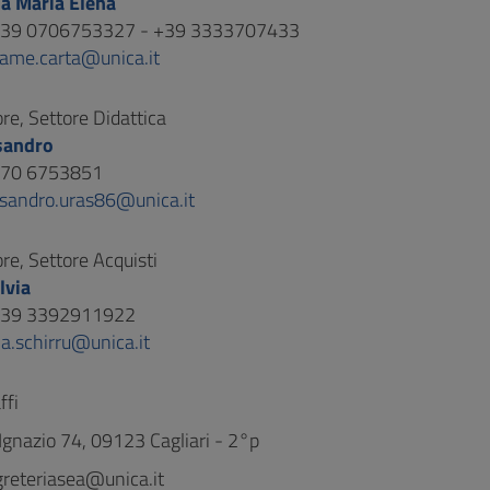
ia Maria Elena
 +39 0706753327 - +39 3333707433
iame.carta@unica.it
re, Settore Didattica
sandro
 070 6753851
ssandro.uras86@unica.it
re, Settore Acquisti
lvia
 +39 3392911922
ia.schirru@unica.it
ffi
’Ignazio 74, 09123 Cagliari - 2°p
greteriasea@unica.it