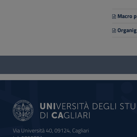
Macro p
Organi
Questionario
e
social
Via Università 40, 09124, Cagliari