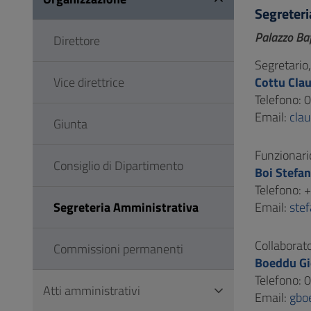
Vai
Segreteri
al
Palazzo Baf
Direttore
Footer
Segretario
Vice direttrice
Cottu Cla
Telefono:
Email:
clau
Giunta
Funzionari
Consiglio di Dipartimento
Boi Stefa
Telefono:
Segreteria Amministrativa
Email:
ste
Collaborato
Commissioni permanenti
Boeddu G
Telefono:
Atti amministrativi
Email:
gbo