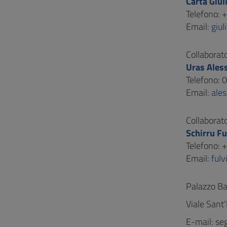
Carta Giul
Telefono:
Email:
giul
Collaborato
Uras Ales
Telefono:
Email:
ale
Collaborato
Schirru Fu
Telefono:
Email:
fulv
Palazzo Ba
Viale Sant
E-mail: se