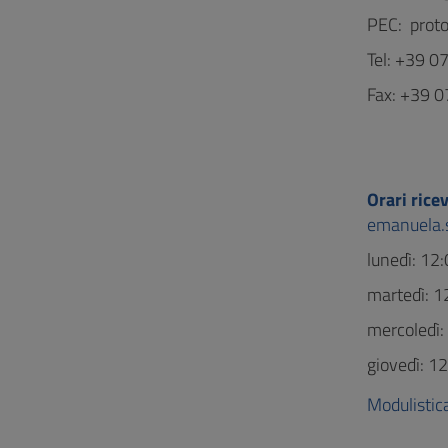
PEC: proto
Tel: +39 
Fax: +39 
Orari ric
emanuela.s
lunedì: 12
martedì: 1
mercoledì:
giovedì: 1
Modulistic