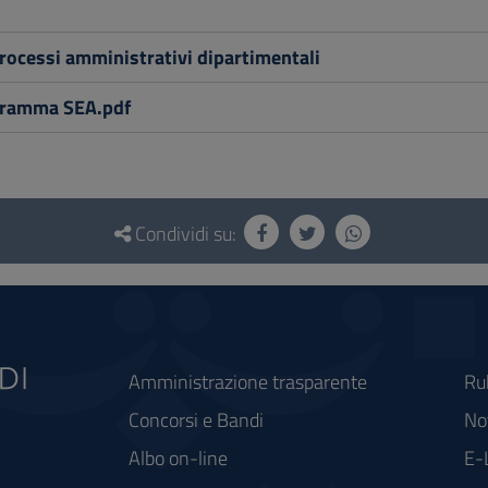
rocessi amministrativi dipartimentali
gramma SEA.pdf
Condividi su:
Amministrazione trasparente
Ru
Concorsi e Bandi
Not
Albo on-line
E-