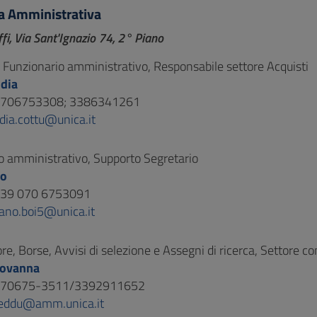
a Amministrativa
fi, Via Sant'Ignazio 74, 2° Piano
, Funzionario amministrativo, Responsabile settore Acquisti
udia
 0706753308; 3386341261
dia.cottu@unica.it
o amministrativo, Supporto Segretario
no
 +39 070 6753091
fano.boi5@unica.it
re, Borse, Avvisi di selezione e Assegni di ricerca, Settore co
iovanna
 070675-3511/3392911652
eddu@amm.unica.it