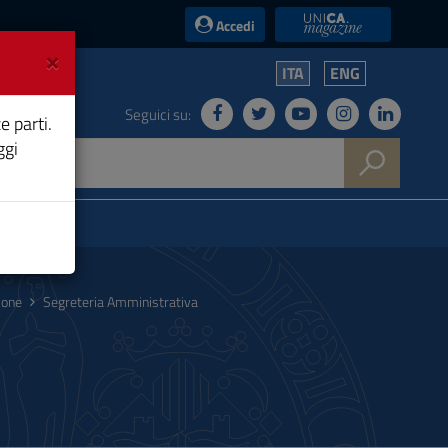
UniCA News
Accedi
×
ITA
ENG
Seguici su:
e parti.
ggi
ione
Segreteria Amministrativa