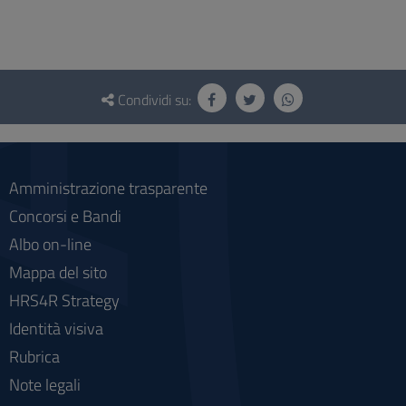
Questionario
e
Condividi su:
social
Amministrazione trasparente
Concorsi e Bandi
Albo on-line
Mappa del sito
HRS4R Strategy
Identità visiva
Rubrica
Note legali