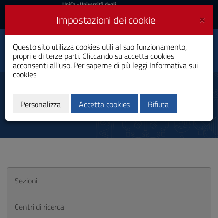
UniCa
UniCa
- Università degli
Studi di Cagliari
e
×
Impostazioni dei cookie
UniCA News
Accedi
Accedi
Questo sito utilizza cookies utili al suo funzionamento,
Dipartimento di Scienze
Toggle
propri e di terze parti. Cliccando su accetta cookies
economiche ed aziendali
navigation
acconsenti all'uso. Per saperne di più leggi
Informativa sui
cookies
Vai
al
Fai ricerca con noi
Contenuto
Vai
Personalizza
Accetta cookies
Rifiuta
alla
navigazione
del
sito
Vai
al
Footer
Sezioni
Centri di ricerca