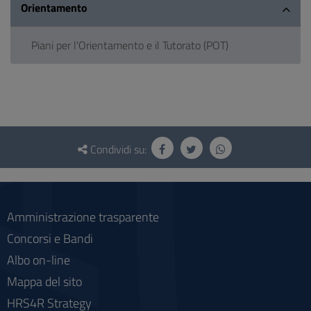
Orientamento
Piani per l'Orientamento e il Tutorato (POT)
Questionario
e
Condividi su:
social
Amministrazione trasparente
Concorsi e Bandi
Albo on-line
Mappa del sito
HRS4R Strategy