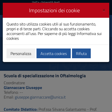
UniCa
UniCa
- Università degli
Studi di Cagliari
e
×
Impostazioni dei cookie
UniCA News
Accedi
Accedi
Questo sito utilizza cookies utili al suo funzionamento,
Dipartimento di Scienze
Toggle
propri e di terze parti. Cliccando su accetta cookies
Chirurgiche
navigation
acconsenti all'uso. Per saperne di più leggi
Informativa sui
cookies
Vai
al
Scuola di Oftalmologia
Contenuto
Vai
Personalizza
Accetta cookies
Rifiuta
alla
navigazione
del
sito
Scuola di specializzazione in Oftalmologia
Vai
al
Coordinatore
Footer
Giannaccare Giuseppe
Telefono: --
Email:
giuseppe.giannaccare@unica.it
Comitato Didattico:
Prof.ssa Silvana Galantuomo - Prof.