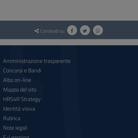
Questionario
e
Condividi su:
social
Amministrazione trasparente
Concorsi e Bandi
Albo on-line
Mappa del sito
HRS4R Strategy
Identità visiva
Rubrica
Note legali
E-Learning