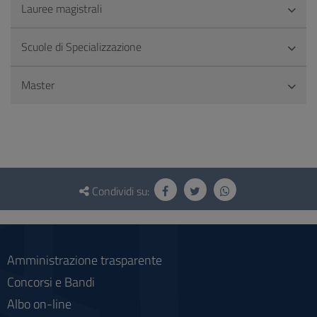
Lauree magistrali
Scuole di Specializzazione
Master
Questionario
e
Condividi su:
social
Amministrazione trasparente
Concorsi e Bandi
Albo on-line