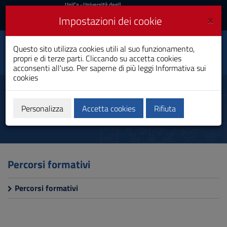
UniCa
UniCa
- Università degli
Studi di Cagliari
e
×
Impostazioni dei cookie
UniCA News
Accedi
Accedi
Questo sito utilizza cookies utili al suo funzionamento,
Dipartimento di Scienze
Toggle
propri e di terze parti. Cliccando su accetta cookies
Chirurgiche
navigation
acconsenti all'uso. Per saperne di più leggi
Informativa sui
cookies
Vai
al
Tecniche di Neurofisiopatologia
Contenuto
Vai
Personalizza
Accetta cookies
Rifiuta
alla
navigazione
del
sito
Vai
Percorsi formativi
al
Footer
Percorsi formativi