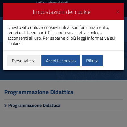
UniCa
UniCa
- Università degli
Studi di Cagliari
e
×
Impostazioni dei cookie
UniCA News
Accedi
Accedi
Questo sito utilizza cookies utili al suo funzionamento,
Dipartimento di Scienze
Toggle
propri e di terze parti. Cliccando su accetta cookies
Chirurgiche
navigation
acconsenti all'uso. Per saperne di più leggi
Informativa sui
cookies
Vai
al
Tecnica di Radiologia Medica,
Contenuto
per Immagini e Radioterapia
Vai
Personalizza
Accetta cookies
Rifiuta
alla
navigazione
del
sito
Vai
Programmazione Didattica
al
Footer
Programmazione Didattica