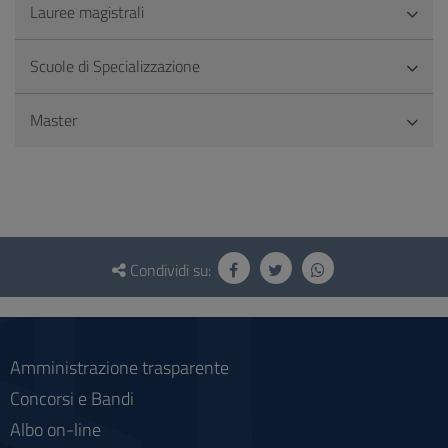
Lauree magistrali
Scuole di Specializzazione
Master
Questionario
e
Condividi su:
social
Amministrazione trasparente
Concorsi e Bandi
Albo on-line