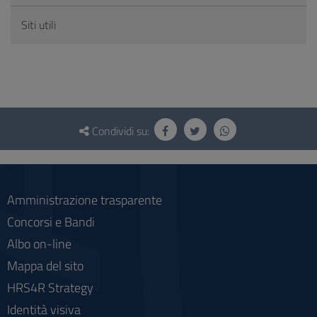
Siti utili
Questionario
e
Condividi su:
social
Amministrazione trasparente
Concorsi e Bandi
Albo on-line
Mappa del sito
HRS4R Strategy
Identità visiva