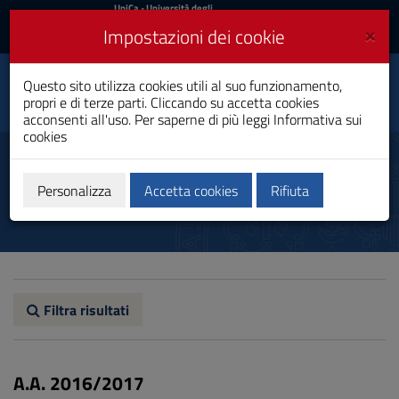
UniCa
UniCa
- Università degli
Studi di Cagliari
e
×
Impostazioni dei cookie
UniCA News
Accedi
Accedi
Questo sito utilizza cookies utili al suo funzionamento,
Architettura
Toggle
propri e di terze parti. Cliccando su accetta cookies
Laurea Magistrale
navigation
acconsenti all'uso. Per saperne di più leggi
Informativa sui
cookies
Vai
al
Regolamento didattico
Contenuto
Vai
Personalizza
Accetta cookies
Rifiuta
alla
navigazione
del
sito
Vai
al
Footer
Filtra risultati
A.A. 2016/2017