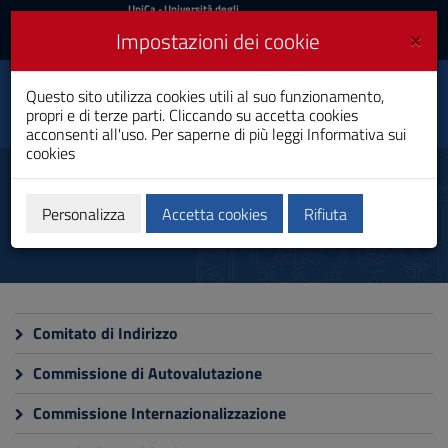
UniCa
UniCa
- Università degli
Studi di Cagliari
e
×
Impostazioni dei cookie
UniCA News
Accedi
Accedi
Ingegneria dell’Energia
Questo sito utilizza cookies utili al suo funzionamento,
Elettrica per lo Sviluppo
Toggle
propri e di terze parti. Cliccando su accetta cookies
Sostenibile
navigation
acconsenti all'uso. Per saperne di più leggi
Informativa sui
Laurea
cookies
Vai
al
Commissioni
Contenuto
Vai
Personalizza
Accetta cookies
Rifiuta
alla
navigazione
del
sito
Vai
al
Comitato di Indirizzo
Footer
Commissione di Autovalutazione
Commissione Internazionalizzazione