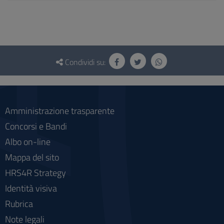
Questionario
e
Condividi su:
social
Amministrazione trasparente
Concorsi e Bandi
Albo on-line
Mappa del sito
HRS4R Strategy
Identità visiva
Rubrica
Note legali