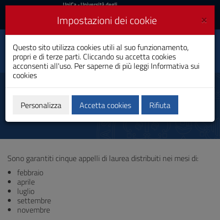
UniCa
UniCa
- Università degli
Studi di Cagliari
e
×
Impostazioni dei cookie
UniCA News
Accedi
Accedi
Ingegneria dell’Energia
Questo sito utilizza cookies utili al suo funzionamento,
Elettrica per lo Sviluppo
Toggle
propri e di terze parti. Cliccando su accetta cookies
Sostenibile
navigation
acconsenti all'uso. Per saperne di più leggi
Informativa sui
Laurea
cookies
Vai
al
Lauree
Contenuto
Vai
Personalizza
Accetta cookies
Rifiuta
alla
navigazione
del
sito
Vai
Sono garantiti cinque appelli di laurea distribuiti nei mesi di:
al
Footer
febbraio
aprile
luglio
settembre
novembre