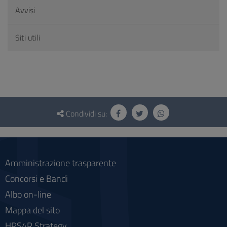
Avvisi
Siti utili
Questionario
e
Condividi su:
social
Amministrazione trasparente
Concorsi e Bandi
Albo on-line
Mappa del sito
HRS4R Strategy