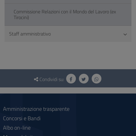
Commissione Relazioni con il Mondo del Lavoro (ex
Tirocini)
Staff amministrativo
Questionario
e
Condividi su:
social
Amministrazione trasparente
Concorsi e Bandi
Albo on-line