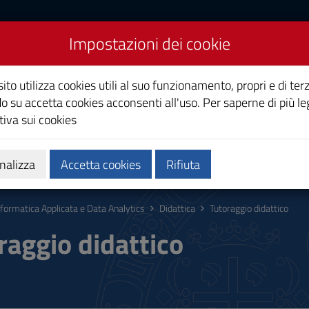
Impostazioni dei cookie
icata e Data Analytics
ito utilizza cookies utili al suo funzionamento, propri e di terz
o su accetta cookies acconsenti all'uso. Per saperne di più le
iva sui cookies
Calendari e orari
Qualità e miglioramento
nalizza
Accetta cookies
Rifiuta
nformatica Applicata e Data Analytics
Didattica
Tutoraggio didattico
raggio didattico