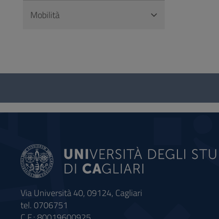
Mobilità
Questionario
e
social
Via Università 40, 09124, Cagliari
tel. 0706751
C.F.: 80019600925