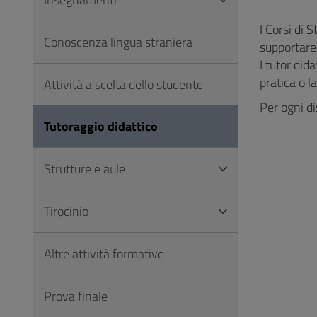
Vai
al
I Corsi di 
Conoscenza lingua straniera
Footer
supportare
I tutor did
pratica o l
Attività a scelta dello studente
Per ogni di
Tutoraggio didattico
Strutture e aule
Tirocinio
Altre attività formative
Prova finale