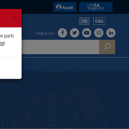
UniCA News
Accedi
×
ITA
ENG
Seguici su:
e parti.
ggi