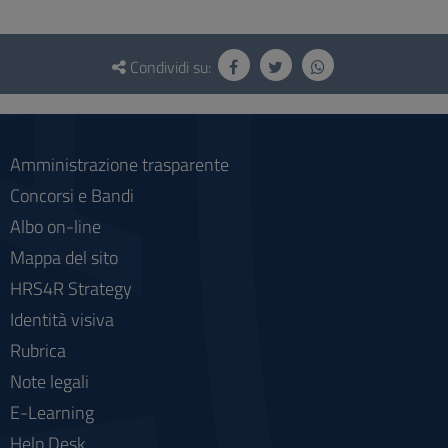
Questionario
e
Condividi su:
social
Amministrazione trasparente
Concorsi e Bandi
Albo on-line
Mappa del sito
HRS4R Strategy
Identità visiva
Rubrica
Note legali
E-Learning
Help Desk