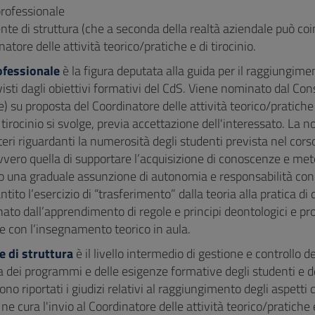
 professionale
ente di struttura (che a seconda della realtà aziendale può coi
natore delle attività teorico/pratiche e di tirocinio.
ofessionale
è la figura deputata alla guida per il raggiungime
visti dagli obiettivi formativi del CdS. Viene nominato dal Con
e) su proposta del Coordinatore delle attività teorico/pratiche e
l tirocinio si svolge, previa accettazione dell'interessato. La 
teri riguardanti la numerosità degli studenti prevista nel corso
ovvero quella di supportare l’acquisizione di conoscenze e meto
o una graduale assunzione di autonomia e responsabilità con l
antito l’esercizio di “trasferimento” dalla teoria alla pratica di
to dall’apprendimento di regole e principi deontologici e p
 con l’insegnamento teorico in aula.
e di struttura
è il livello intermedio di gestione e controllo de
dei programmi e delle esigenze formative degli studenti e del
ono riportati i giudizi relativi al raggiungimento degli aspetti
ne cura l'invio al Coordinatore delle attività teorico/pratiche 