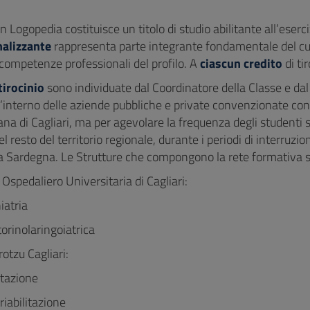
n Logopedia costituisce un titolo di studio abilitante all’eserci
nalizzante
rappresenta parte integrante fondamentale del curr
 competenze professionali del profilo. A
ciascun credito
di ti
tirocinio
sono individuate dal Coordinatore della Classe e dal 
ll’interno delle aziende pubbliche e private convenzionate con l
na di Cagliari, ma per agevolare la frequenza degli studenti 
el resto del territorio regionale, durante i periodi di interruz
la Sardegna. Le Strutture che compongono la rete formativa s
Ospedaliero Universitaria di Cagliari:
iatria
torinolaringoiatrica
otzu Cagliari:
itazione
iabilitazione