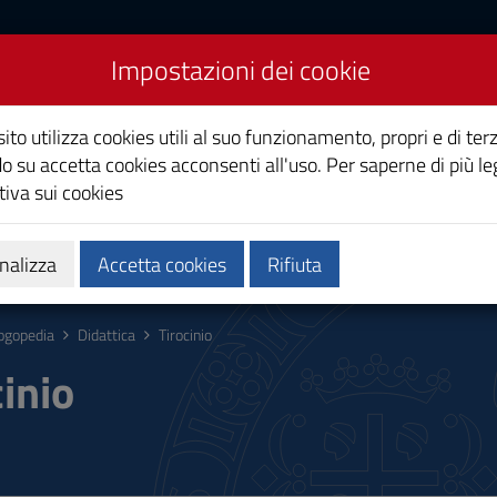
Impostazioni dei cookie
ito utilizza cookies utili al suo funzionamento, propri e di terz
o su accetta cookies acconsenti all'uso. Per saperne di più le
iva sui cookies
Calendari e orari
Qualità e miglioramento
nalizza
Accetta cookies
Rifiuta
ogopedia
Didattica
Tirocinio
cinio