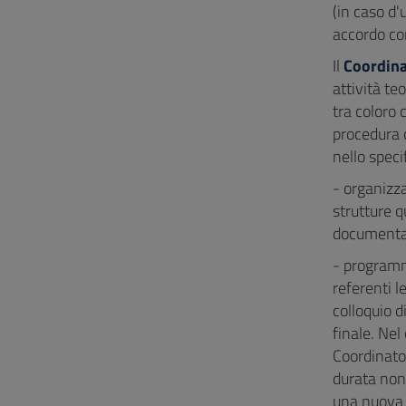
(in caso d'
accordo con
Il
Coordinat
attività te
tra coloro 
procedura c
nello speci
- organizza
strutture q
documentazi
- programma
referenti l
colloquio d
finale. Nel
Coordinator
durata non
una nuova 