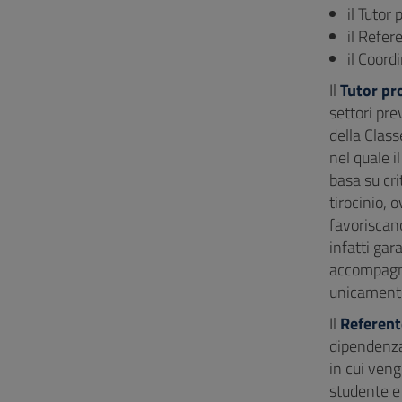
il Tutor
il Refer
il Coordi
Il
Tutor pr
settori pre
della Class
nel quale i
basa su cri
tirocinio, 
favoriscan
infatti gar
accompagna
unicamente
Il
Referent
dipendenza 
in cui veng
studente e 