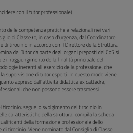
ncidere con il tutor professionale)
nto delle competenze pratiche e relazionali nei vari
siglio di Classe (o, in caso d'urgenza, dal Coordinatore
 di tirocinio in accordo con il Direttore della Struttura
nomina del Tutor da parte degli organi preposti del CdS si
 e il raggiungimento della finalità principale del
dologie inerenti all’esercizio della professione, che
a supervisione di tutor esperti. In questo modo viene
 quanto appreso dall’attività didattica ex cattedra,
rofessionali che non possono essere trasmessi
l tirocinio: segue lo svolgimento del tirocinio in
le caratteristiche della struttura; compila la scheda
 qualificanti della formazione professionale dello
e di tirocinio. Viene nominato dal Consiglio di Classe