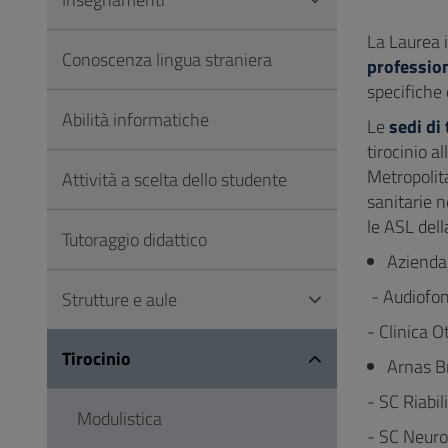
Vai
al
La Laurea i
Conoscenza lingua straniera
Footer
professio
specifiche
Abilità informatiche
Le
sedi di 
tirocinio a
Metropolita
Attività a scelta dello studente
sanitarie n
le ASL del
Tutoraggio didattico
Azienda 
- Audiofon
Strutture e aule
- Clinica O
Tirocinio
Arnas Br
- SC Riabil
Modulistica
- SC Neuror