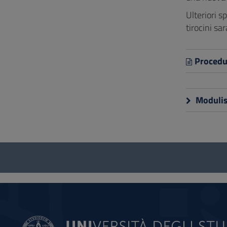
Ulteriori s
tirocini sa
Procedu
Modulis
Questionario
e
social