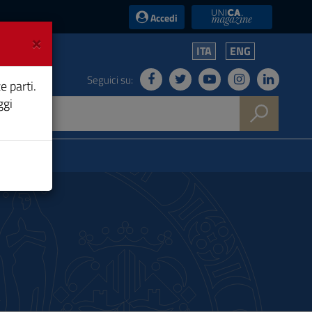
UniCA News
Accedi
×
ITA
ENG
Seguici su:
e parti.
ggi