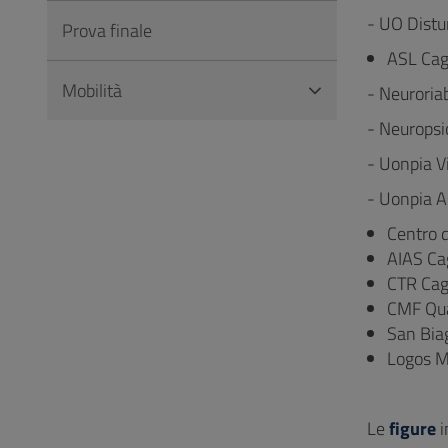
- UO Distur
Prova finale
ASL Cagl
Mobilità
- Neuroriab
- Neuropsic
- Uonpia 
- Uonpia 
Centro d
AIAS Cag
CTR Cagl
CMF Quar
San Biag
Logos Mo
Le
figure
i