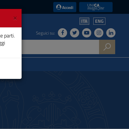
UniCA News
Accedi
×
ITA
ENG
Seguici su:
e parti.
ggi