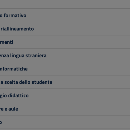
o formativo
 riallineamento
menti
nza lingua straniera
informatiche
 a scelta dello studente
io didattico
e e aule
o