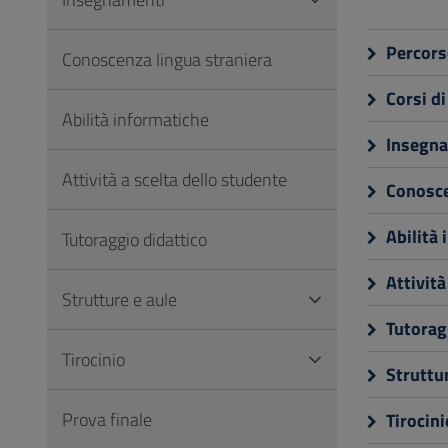
Vai
al
Percors
Conoscenza lingua straniera
Footer
Corsi di
Abilità informatiche
Insegna
Attività a scelta dello studente
Conosce
Abilità 
Tutoraggio didattico
Attività
Strutture e aule
Tutoragg
Tirocinio
Struttur
Prova finale
Tirocini