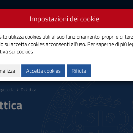
Impostazioni dei cookie
ito utilizza cookies utili al suo funzionamento, propri e di terz
o su accetta cookies acconsenti all'uso. Per saperne di più le
iva sui cookies
Calendari e orari
Qualità e miglioramento
nalizza
Accetta cookies
Rifiuta
ogopedia
Didattica
ttica