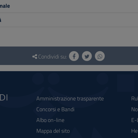
nale
à
Condividi su:
Amministrazione trasparente
Ru
Concorsi e Bandi
Not
Albo on-line
E-
Mappa del sito
He