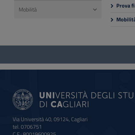
Prova fi
Mobilità
Mobilit
Questionario
e
social
Via Università 40, 09124, Cagliari
tel. 0706751
C.F.: 80019600925