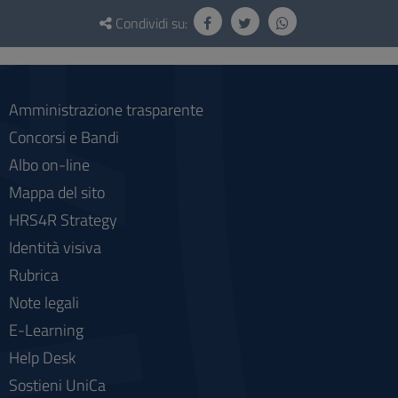
Questionario
e
Condividi su:
social
Amministrazione trasparente
Concorsi e Bandi
Albo on-line
Mappa del sito
HRS4R Strategy
Identità visiva
Rubrica
Note legali
E-Learning
Help Desk
Sostieni UniCa