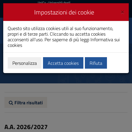
UniCa
UniCa
- Università degli
Studi di Cagliari
e
×
Impostazioni dei cookie
UniCA News
Accedi
Accedi
Questo sito utilizza cookies utili al suo funzionamento,
Logopedia
Toggle
propri e di terze parti. Cliccando su accetta cookies
Laurea
navigation
acconsenti all'uso. Per saperne di più leggi
Informativa sui
cookies
Vai
al
Ordinamento didattico
Contenuto
Vai
Personalizza
Accetta cookies
Rifiuta
alla
navigazione
del
sito
Vai
al
Footer
Filtra risultati
A.A. 2026/2027