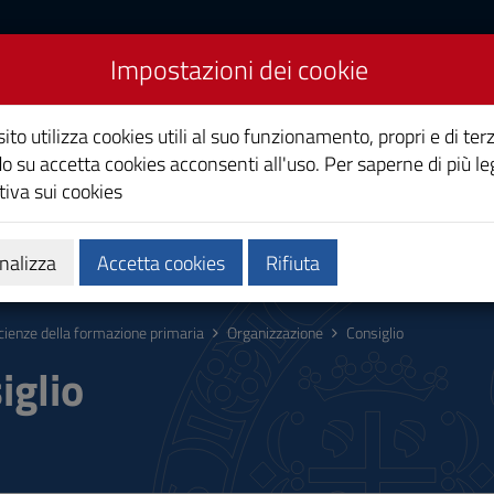
Impostazioni dei cookie
rmazione Primaria
ito utilizza cookies utili al suo funzionamento, propri e di terz
co
o su accetta cookies acconsenti all'uso. Per saperne di più le
iva sui cookies
Calendari e orari
Qualità e miglioramento
nalizza
Accetta cookies
Rifiuta
cienze della formazione primaria
Organizzazione
Consiglio
iglio