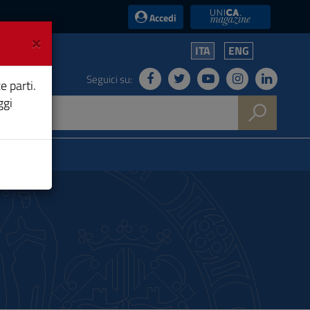
UniCA News
Accedi
×
ITA
ENG
Seguici su:
e parti.
ggi