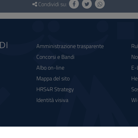
Condividi su:
Amministrazione trasparente
Ru
Concorsi e Bandi
Not
Albo on-line
E-
Mappa del sito
He
HRS4R Strategy
So
Identità visiva
Wi