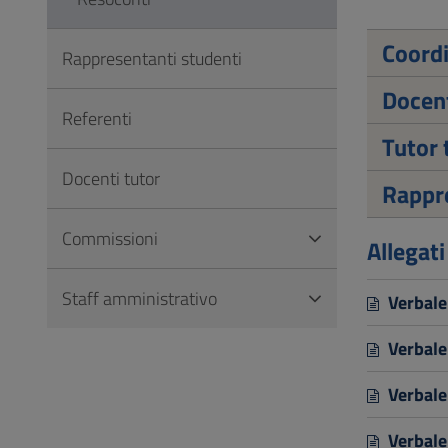
Vai
al
Coord
Rappresentanti studenti
Footer
Docen
Referenti
Tutor 
Docenti tutor
Rappre
Commissioni
Allegati
Staff amministrativo
Verbale
Verbale
Verbale
Verbale