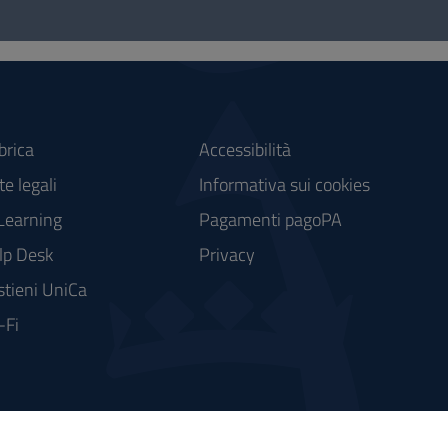
brica
Accessibilità
e legali
Informativa sui cookies
Learning
Pagamenti pagoPA
lp Desk
Privacy
stieni UniCa
-Fi