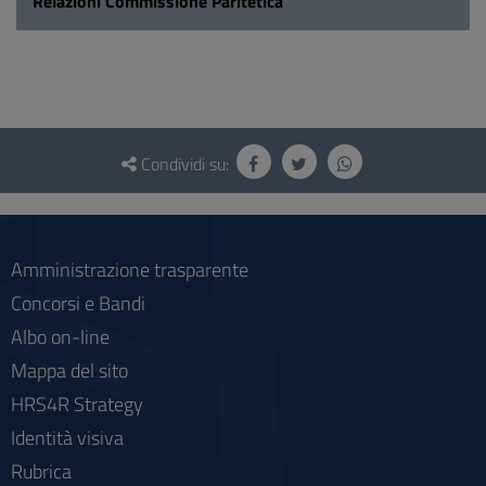
Relazioni Commissione Paritetica
Questionario
e
Condividi su:
social
Amministrazione trasparente
Concorsi e Bandi
Albo on-line
Mappa del sito
HRS4R Strategy
Identità visiva
Rubrica