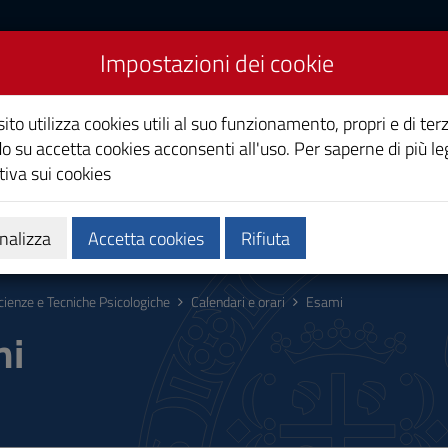
Impostazioni dei cookie
he Psicologiche
ito utilizza cookies utili al suo funzionamento, propri e di terz
o su accetta cookies acconsenti all'uso. Per saperne di più le
iva sui cookies
Calendari e orari
Qualità e miglioramento
nalizza
Accetta cookies
Rifiuta
cienze e Tecniche Psicologiche
Calendari e orari
Esami
mi