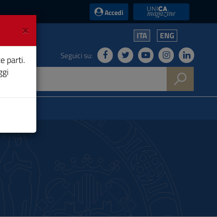
UniCA News
Accedi
×
ITA
ENG
Seguici su:
e parti.
ggi