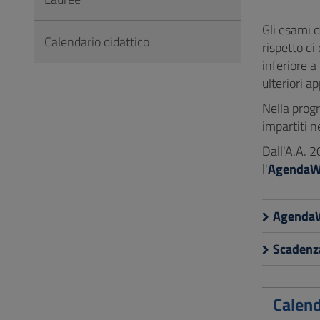
Vai
al
Gli esami d
Calendario didattico
Footer
rispetto di
inferiore a
ulteriori ap
Nella progr
impartiti n
Dall'A.A. 2
l'
AgendaWe
AgendaW
Scadenza
Calend