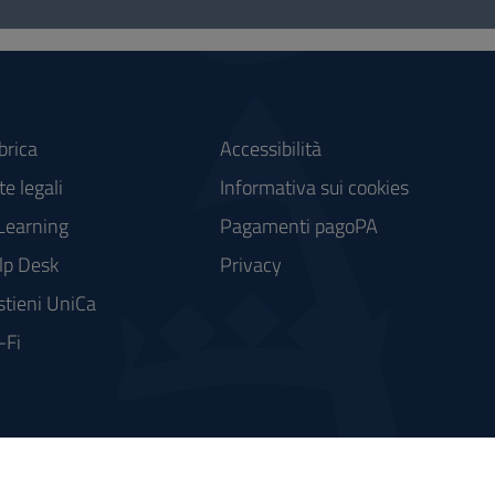
brica
Accessibilità
e legali
Informativa sui cookies
Learning
Pagamenti pagoPA
lp Desk
Privacy
stieni UniCa
-Fi