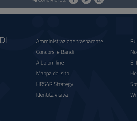
Amministrazione trasparente
Ru
Concorsi e Bandi
Not
Albo on-line
E-
Mappa del sito
He
HRS4R Strategy
So
Identità visiva
Wi