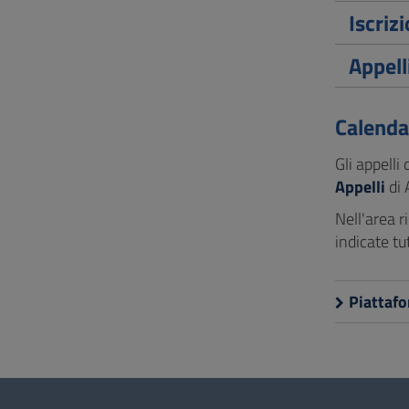
Iscrizi
Appell
Calenda
Gli appelli
Appelli
di 
Nell'area r
indicate tu
Piattafo
Questionario