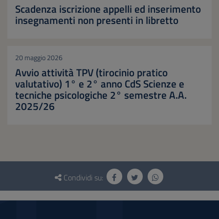
Scadenza iscrizione appelli ed inserimento
insegnamenti non presenti in libretto
20 maggio 2026
Avvio attività TPV (tirocinio pratico
valutativo) 1° e 2° anno CdS Scienze e
tecniche psicologiche 2° semestre A.A.
2025/26
Questionario
e
Condividi su:
social