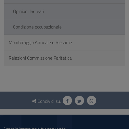
Opinioni laureati
Condizione occupazionale
Monitoraggio Annuale e Riesame
Relazioni Commissione Paritetica
Questionario
e
Condividi su:
social