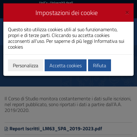
UniCa
UniCa
- Università degli
Studi di Cagliari
e
×
Impostazioni dei cookie
UniCA News
Accedi
Accedi
Scienze delle Pubbliche
Questo sito utilizza cookies utili al suo funzionamento,
Toggle
Amministrazioni
propri e di terze parti. Cliccando su accetta cookies
navigation
Laurea Magistrale
acconsenti all'uso. Per saperne di più leggi
Informativa sui
cookies
Vai
al
Dati di ingresso
Contenuto
Vai
Personalizza
Accetta cookies
Rifiuta
alla
navigazione
del
sito
Vai
Il Corso di Studio monitora costantemente i dati sulle iscrizioni,
al
nel report pubblicato, sono riportati i dati a partire dall’A.A.
Footer
2019/2020.
Report Iscritti_LM63_SPA_2019-2023.pdf