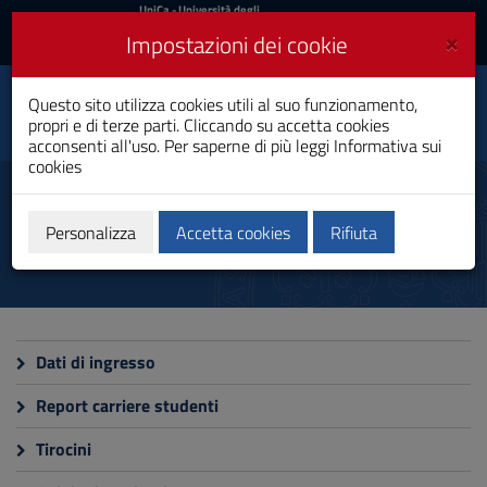
UniCa
UniCa
- Università degli
Studi di Cagliari
e
×
Impostazioni dei cookie
UniCA News
Accedi
Accedi
Scienze delle Pubbliche
Questo sito utilizza cookies utili al suo funzionamento,
Toggle
Amministrazioni
propri e di terze parti. Cliccando su accetta cookies
navigation
Laurea Magistrale
acconsenti all'uso. Per saperne di più leggi
Informativa sui
cookies
Vai
al
Monitoraggio
Contenuto
Vai
Personalizza
Accetta cookies
Rifiuta
alla
navigazione
del
sito
Vai
al
Dati di ingresso
Footer
Report carriere studenti
Tirocini