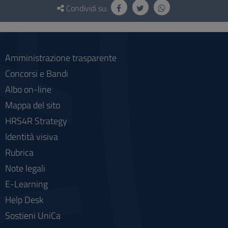
e
Condividi su:
social
Amministrazione trasparente
Concorsi e Bandi
Albo on-line
Mappa del sito
HRS4R Strategy
Identità visiva
Rubrica
Note legali
E-Learning
Help Desk
Sostieni UniCa