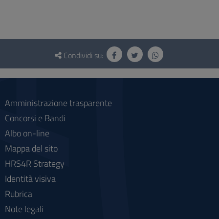
Questionario
e
Condividi su:
social
Amministrazione trasparente
Concorsi e Bandi
Albo on-line
Mappa del sito
HRS4R Strategy
Identità visiva
Rubrica
Note legali