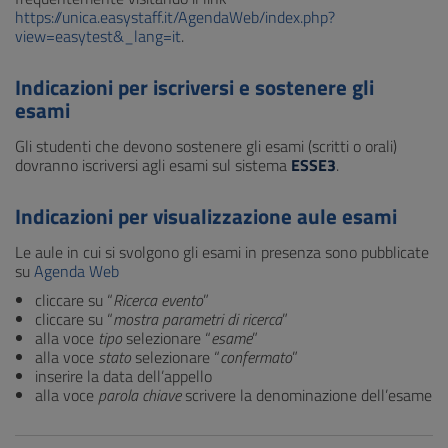
https://unica.easystaff.it/AgendaWeb/index.php?
view=easytest&_lang=it
.
Indicazioni per iscriversi e sostenere gli
esami
Gli studenti che devono sostenere gli esami (scritti o orali)
dovranno iscriversi agli esami sul sistema
ESSE3
.
Indicazioni per visualizzazione aule esami
Le aule in cui si svolgono gli esami in presenza sono pubblicate
su
Agenda Web
cliccare su “
Ricerca evento
”
cliccare su “
mostra parametri di ricerca
”
alla voce
tipo
selezionare “
esame
”
alla voce
stato
selezionare “
confermato
”
inserire la data dell’appello
alla voce
parola chiave
scrivere la denominazione dell’esame