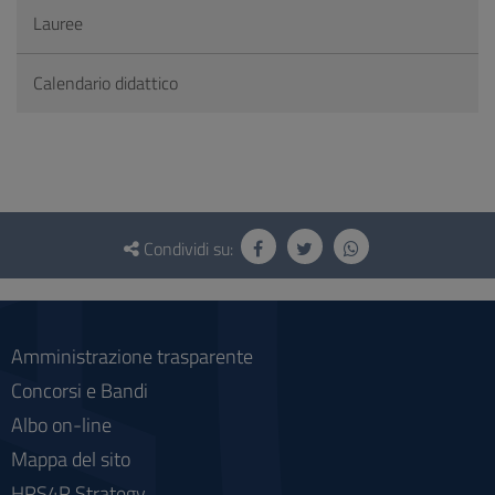
Lauree
Calendario didattico
Questionario
e
Condividi su:
social
Amministrazione trasparente
Concorsi e Bandi
Albo on-line
Mappa del sito
HRS4R Strategy