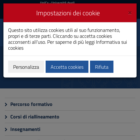
UniCa
UniCa
- Università degli
Studi di Cagliari
e
×
Impostazioni dei cookie
UniCA News
Accedi
Accedi
Scienze
Questo sito utilizza cookies utili al suo funzionamento,
dell’Amministrazione e
Toggle
propri e di terze parti. Cliccando su accetta cookies
dell’Organizzazione
navigation
acconsenti all'uso. Per saperne di più leggi
Informativa sui
Laurea
cookies
Vai
al
Didattica
Contenuto
Vai
Personalizza
Accetta cookies
Rifiuta
alla
navigazione
del
sito
Vai
al
Percorso formativo
Footer
Corsi di riallineamento
Insegnamenti