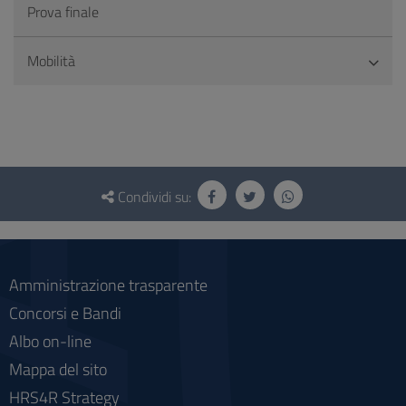
Prova finale
Mobilità
Questionario
e
Condividi su:
social
Amministrazione trasparente
Concorsi e Bandi
Albo on-line
Mappa del sito
HRS4R Strategy