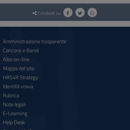
Questionario
e
Condividi su:
social
Amministrazione trasparente
Concorsi e Bandi
Albo on-line
Mappa del sito
HRS4R Strategy
Identità visiva
Rubrica
Note legali
E-Learning
Help Desk