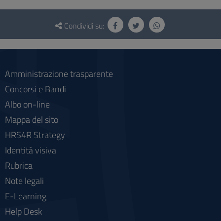
Questionario
e
Condividi su:
social
Amministrazione trasparente
Concorsi e Bandi
Albo on-line
Mappa del sito
HRS4R Strategy
Identità visiva
Rubrica
Note legali
E-Learning
Help Desk