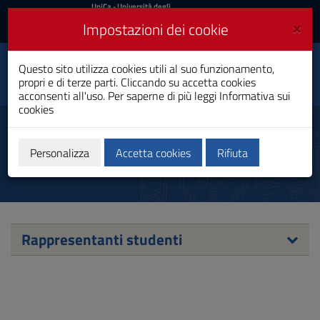
UniCa
UniCa
- Università degli
Studi di Cagliari
e
×
Impostazioni dei cookie
UniCA News
Accedi
Accedi
Management del
Questo sito utilizza cookies utili al suo funzionamento,
Turismo e della
Toggle
propri e di terze parti. Cliccando su accetta cookies
Sostenibilità
navigation
acconsenti all'uso. Per saperne di più leggi
Informativa sui
Laurea Magistrale
cookies
Vai
al
Rappresentanti studenti
Contenuto
Vai
Personalizza
Accetta cookies
Rifiuta
alla
navigazione
del
sito
Vai
al
Rappresentanti studenti
Footer