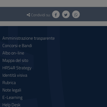
Questionario
e
Condividi su:
social
Amministrazione trasparente
Concorsi e Bandi
Albo on-line
Mappa del sito
HRS4R Strategy
Identità visiva
Rubrica
Note legali
E-Learning
Help Desk