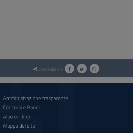
Questionario
e
Condividi su:
social
Amministrazione trasparente
Concorsi e Bandi
Albo on-line
Mappa del sito