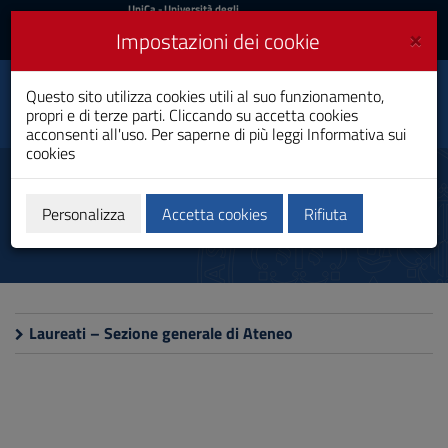
UniCa
UniCa
- Università degli
Studi di Cagliari
e
×
Impostazioni dei cookie
UniCA News
Accedi
Accedi
Questo sito utilizza cookies utili al suo funzionamento,
Economia e Finanza
Toggle
propri e di terze parti. Cliccando su accetta cookies
Laurea
navigation
acconsenti all'uso. Per saperne di più leggi
Informativa sui
cookies
Vai
al
Laureati
Contenuto
Vai
Personalizza
Accetta cookies
Rifiuta
alla
navigazione
del
sito
Vai
al
Laureati – Sezione generale di Ateneo
Footer