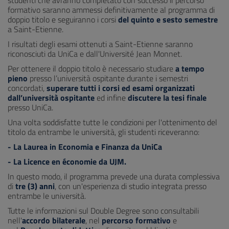
studenti che avranno completato con successo il percorso
formativo saranno ammessi definitivamente al programma di
doppio titolo e seguiranno i corsi
del quinto e sesto semestre
a Saint-Etienne.
I risultati degli esami ottenuti a Saint-Etienne saranno
riconosciuti da UniCa e dall'Université Jean Monnet.
Per ottenere il doppio titolo è necessario studiare
a tempo
pieno
presso l’università ospitante durante i semestri
concordati,
superare tutti i corsi ed esami organizzati
dall’università ospitante
ed infine
discutere la tesi finale
presso UniCa.
Una volta soddisfatte tutte le condizioni per l'ottenimento del
titolo da entrambe le università, gli studenti riceveranno:
- La Laurea in Economia e Finanza da UniCa
- La Licence en économie da UJM.
In questo modo, il programma prevede una durata complessiva
di
tre (3) anni
, con un'esperienza di studio integrata presso
entrambe le università.
Tutte le informazioni sul Double Degree sono consultabili
nell'
accordo bilaterale
, nel
percorso formativo
e