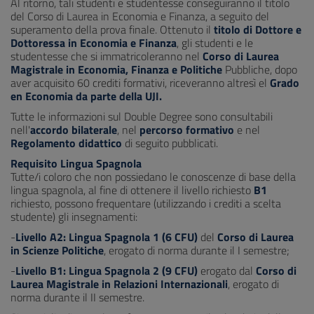
Al ritorno, tali studenti e studentesse conseguiranno il titolo
del Corso di Laurea in Economia e Finanza, a seguito del
superamento della prova finale. Ottenuto il
titolo di Dottore e
Dottoressa in Economia e Finanza
, gli studenti e le
studentesse che si immatricoleranno nel
Corso di Laurea
Magistrale in Economia, Finanza e Politiche
Pubbliche, dopo
aver acquisito 60 crediti formativi, riceveranno altresì el
Grado
en Economia da parte della UJI.
Tutte le informazioni sul Double Degree sono consultabili
nell'
accordo bilaterale
, nel
percorso formativo
e nel
Regolamento didattico
di seguito pubblicati.
Requisito Lingua Spagnola
Tutte/i coloro che non possiedano le conoscenze di base della
lingua spagnola, al fine di ottenere il livello richiesto
B1
richiesto, possono frequentare (utilizzando i crediti a scelta
studente) gli insegnamenti:
-
Livello A2: Lingua Spagnola 1 (6 CFU)
del
Corso di Laurea
in Scienze Politiche
, erogato di norma durante il I semestre;
-
Livello B1: Lingua Spagnola 2 (9 CFU)
erogato dal
Corso di
Laurea Magistrale in Relazioni Internazionali
, erogato di
norma durante il II semestre.