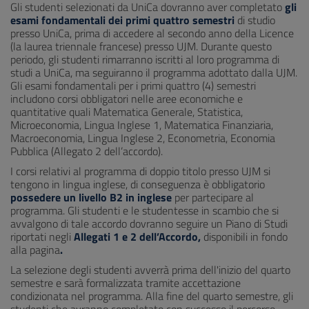
Gli studenti selezionati da UniCa dovranno aver completato
gli
esami fondamentali dei primi quattro semestri
di studio
presso UniCa, prima di accedere al secondo anno della Licence
(la laurea triennale francese) presso UJM. Durante questo
periodo, gli studenti rimarranno iscritti al loro programma di
studi a UniCa, ma seguiranno il programma adottato dalla UJM.
Gli esami fondamentali per i primi quattro (4) semestri
includono corsi obbligatori nelle aree economiche e
quantitative quali Matematica Generale, Statistica,
Microeconomia, Lingua Inglese 1, Matematica Finanziaria,
Macroeconomia, Lingua Inglese 2, Econometria, Economia
Pubblica (Allegato 2 dell’accordo).
I corsi relativi al programma di doppio titolo presso UJM si
tengono in lingua inglese, di conseguenza è obbligatorio
possedere un livello B2 in inglese
per partecipare al
programma. Gli studenti e le studentesse in scambio che si
avvalgono di tale accordo dovranno seguire un Piano di Studi
riportati negli
Allegati 1 e 2 dell’Accordo,
disponibili in fondo
alla pagina
.
La selezione degli studenti avverrà prima dell'inizio del quarto
semestre e sarà formalizzata tramite accettazione
condizionata nel programma. Alla fine del quarto semestre, gli