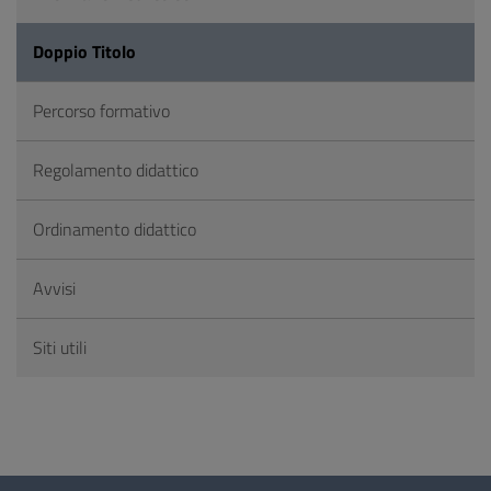
Doppio Titolo
Percorso formativo
Regolamento didattico
Ordinamento didattico
Avvisi
Siti utili
Questionario