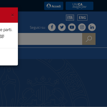
UniCA News
Accedi
×
ITA
ENG
Seguici su:
e parti.
ggi