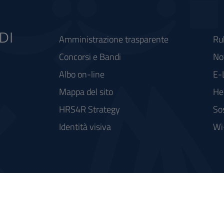
Amministrazione trasparente
Ru
Concorsi e Bandi
Not
Albo on-line
E-
Mappa del sito
He
HRS4R Strategy
So
Identità visiva
Wi
rse FSC - Fondo per lo Sviluppo e la Coesione