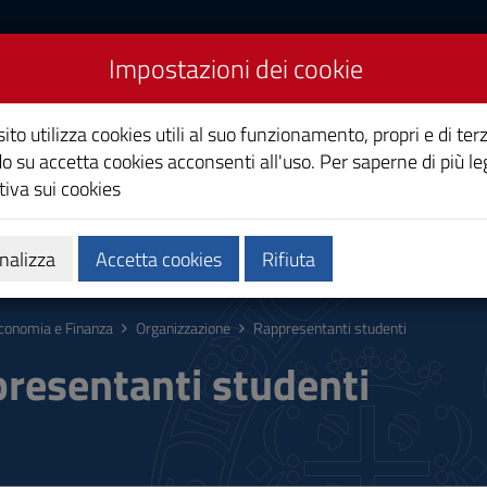
Impostazioni dei cookie
nza
ito utilizza cookies utili al suo funzionamento, propri e di terz
o su accetta cookies acconsenti all'uso. Per saperne di più le
iva sui cookies
Calendari e orari
Qualità e miglioramento
nalizza
Accetta cookies
Rifiuta
conomia e Finanza
Organizzazione
Rappresentanti studenti
resentanti studenti