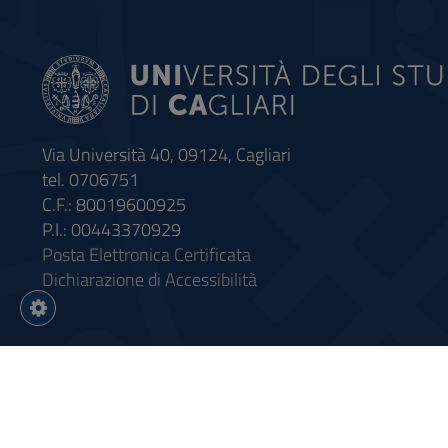
Via Università 40, 09124, Cagliari
tel. 0706751
C.F.: 80019600925
P.I.: 00443370929
Posta Elettronica Certificata
Dichiarazione di Accessibilità
Impostazioni
cookie
Intervento finanziato con riso