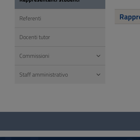
Vai
al
Rappre
Referenti
Footer
Docenti tutor
Commissioni
Staff amministrativo
Questionario
e
social