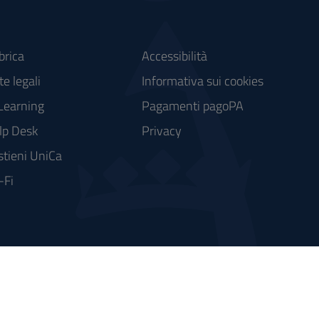
brica
Accessibilità
e legali
Informativa sui cookies
Learning
Pagamenti pagoPA
lp Desk
Privacy
stieni UniCa
-Fi