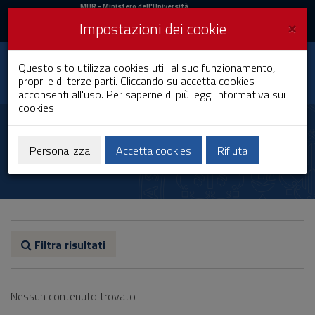
MIUR
MUR
- Ministero dell'Università
e della Ricerca
e
×
Impostazioni dei cookie
UniCA News
Accedi
Accedi
Università degli
Questo sito utilizza cookies utili al suo funzionamento,
Toggle
propri e di terze parti. Cliccando su accetta cookies
Studi di Cagliari
navigation
acconsenti all'uso. Per saperne di più leggi
Informativa sui
cookies
Vai
al
Francesco Delogu
Contenuto
Vai
Personalizza
Accetta cookies
Rifiuta
alla
navigazione
del
sito
Vai
al
Footer
Filtra risultati
Nessun contenuto trovato