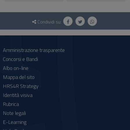
Questionario
e
Condividi su:
social
Amministrazione trasparente
Concorsi e Bandi
Albo on-line
Mappa del sito
HRS4R Strategy
Identità visiva
Rubrica
Note legali
E-Learning