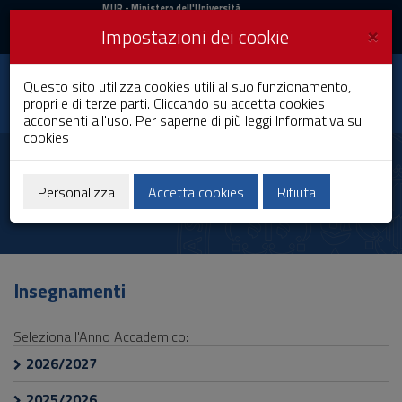
MIUR
MUR
- Ministero dell'Università
e della Ricerca
e
×
Impostazioni dei cookie
UniCA News
Accedi
Accedi
Università degli
Questo sito utilizza cookies utili al suo funzionamento,
Toggle
propri e di terze parti. Cliccando su accetta cookies
Studi di Cagliari
navigation
acconsenti all'uso. Per saperne di più leggi
Informativa sui
cookies
Vai
al
Andrea Pala
Contenuto
Vai
Personalizza
Accetta cookies
Rifiuta
alla
navigazione
del
sito
Vai
Insegnamenti
al
Footer
Seleziona l'Anno Accademico:
2026/2027
2025/2026