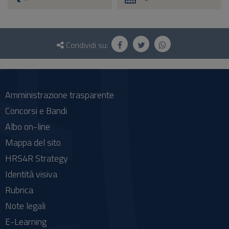
Questionario
e
Condividi su:
social
Amministrazione trasparente
Concorsi e Bandi
Albo on-line
Mappa del sito
HRS4R Strategy
Identità visiva
Rubrica
Note legali
E-Learning