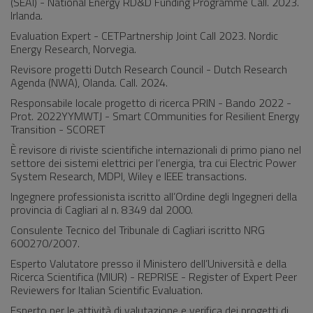
(SEAI) - National Energy RD&D Funding Programme Call. 2023.
Irlanda.
Evaluation Expert - CETPartnership Joint Call 2023. Nordic
Energy Research, Norvegia.
Revisore progetti Dutch Research Council - Dutch Research
Agenda (NWA), Olanda. Call. 2024.
Responsabile locale progetto di ricerca PRIN - Bando 2022 -
Prot. 2022YYMWTJ - Smart COmmunities for Resilient Energy
Transition - SCORET
È revisore di riviste scientifiche internazionali di primo piano nel
settore dei sistemi elettrici per l’energia, tra cui Electric Power
System Research, MDPI, Wiley e IEEE transactions.
Ingegnere professionista iscritto all’Ordine degli Ingegneri della
provincia di Cagliari al n. 8349 dal 2000.
Consulente Tecnico del Tribunale di Cagliari iscritto NRG
600270/2007.
Esperto Valutatore presso il Ministero dell’Università e della
Ricerca Scientifica (MIUR) - REPRISE - Register of Expert Peer
Reviewers for Italian Scientific Evaluation.
Esperto per le attività di valutazione e verifica dei progetti di