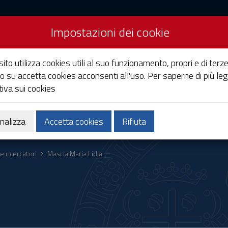
Impostazioni dei cookie
Studi di Cagliari
ito utilizza cookies utili al suo funzionamento, propri e di terze
o su accetta cookies acconsenti all'uso. Per saperne di più leg
iva sui cookies
Ricerca
Società e territorio
nalizza
Accetta cookies
Rifiuta
e ricercatori
Mascia Maria Lidia