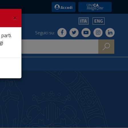
UniCA News
Accedi
×
ITA
ENG
Seguici su:
 parti.
gi