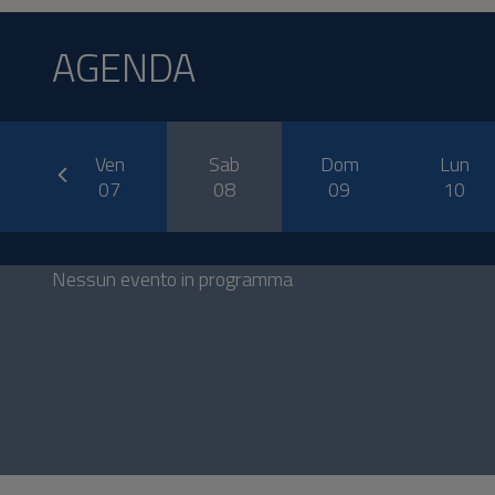
AGENDA
prev
o
Ven
Sab
Dom
Lun
6
07
08
09
10
Nessun evento in programma