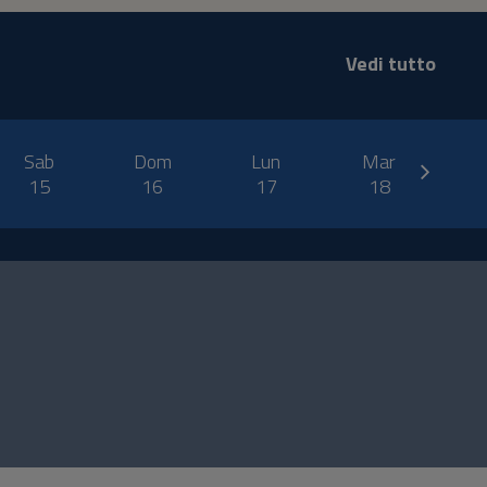
Vedi tutto
next
Sab
Dom
Lun
Mar
M
15
16
17
18