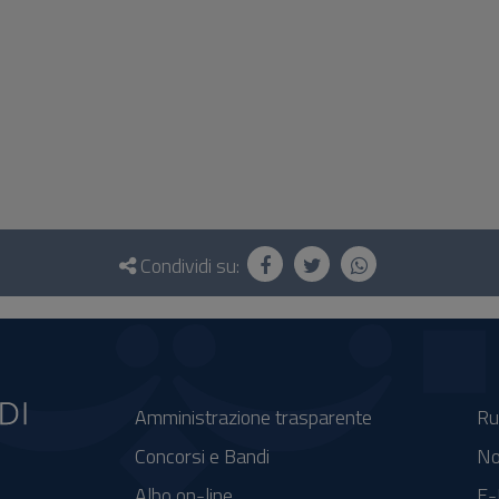
Condividi su:
Amministrazione trasparente
Ru
Concorsi e Bandi
No
Albo on-line
E-