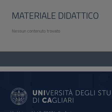
MATERIALE DIDATTICO
Nessun contenuto trovato
Questionario
e
social