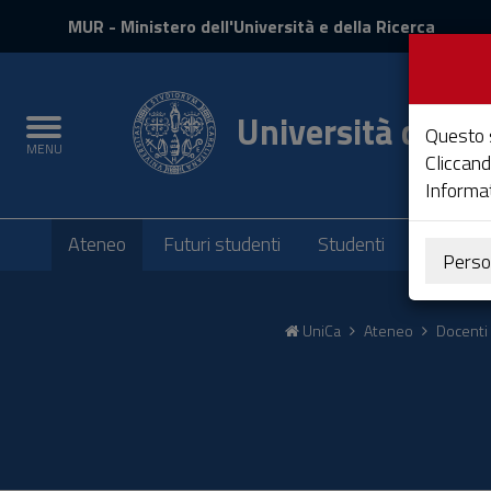
MIUR
MUR
- Ministero dell'Università e della Ricerca
e
Accedi
Università degli 
Toggle
Questo s
MENU
navigation
Cliccand
Informat
Submenu
Ateneo
Futuri studenti
Studenti
Laureati
Perso
Vai
al
UniCa
Ateneo
Docenti 
Contenuto
Vai
alla
navigazione
del
sito