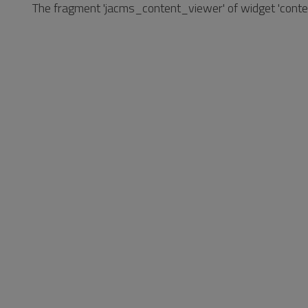
Vai
The fragment 'jacms_content_viewer' of widget 'conten
al
Footer