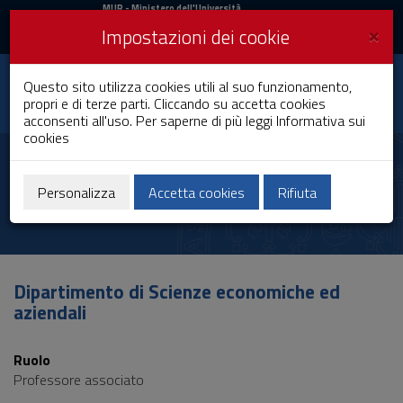
MIUR
MUR
- Ministero dell'Università
e della Ricerca
e
×
Impostazioni dei cookie
UniCA News
Accedi
Accedi
Università degli
Questo sito utilizza cookies utili al suo funzionamento,
Toggle
propri e di terze parti. Cliccando su accetta cookies
Studi di Cagliari
navigation
acconsenti all'uso. Per saperne di più leggi
Informativa sui
cookies
Vai
al
Gianluigi Roberto
Contenuto
Vai
Personalizza
Accetta cookies
Rifiuta
alla
navigazione
del
sito
Vai
Dipartimento di Scienze economiche ed
al
aziendali
Footer
Ruolo
Professore associato