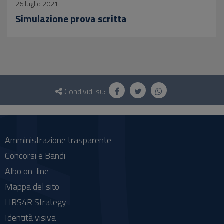
26 luglio 2021
Simulazione prova scritta
Questionario
e
Condividi su:
social
Amministrazione trasparente
Concorsi e Bandi
Albo on-line
Mappa del sito
HRS4R Strategy
Identità visiva