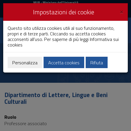
MIUR
MUR
- Ministero dell'Università
e della Ricerca
e
×
Impostazioni dei cookie
UniCA News
Accedi
Accedi
Università degli
Questo sito utilizza cookies utili al suo funzionamento,
Toggle
propri e di terze parti. Cliccando su accetta cookies
Studi di Cagliari
navigation
acconsenti all'uso. Per saperne di più leggi
Informativa sui
cookies
Vai
al
Marco Pignotti
Contenuto
Vai
Personalizza
Accetta cookies
Rifiuta
alla
navigazione
del
sito
Vai
Dipartimento di Lettere, Lingue e Beni
al
Culturali
Footer
Ruolo
Professore associato