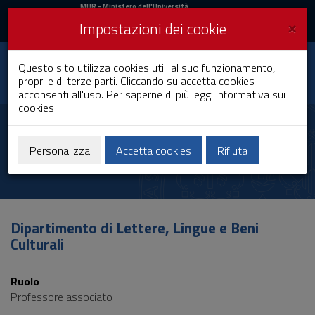
MIUR
MUR
- Ministero dell'Università
e della Ricerca
e
×
Impostazioni dei cookie
UniCA News
Accedi
Accedi
Università degli
Questo sito utilizza cookies utili al suo funzionamento,
Toggle
propri e di terze parti. Cliccando su accetta cookies
Studi di Cagliari
navigation
acconsenti all'uso. Per saperne di più leggi
Informativa sui
cookies
Vai
al
Nicoletta Puddu
Contenuto
Vai
Personalizza
Accetta cookies
Rifiuta
alla
navigazione
del
sito
Vai
Dipartimento di Lettere, Lingue e Beni
al
Culturali
Footer
Ruolo
Professore associato