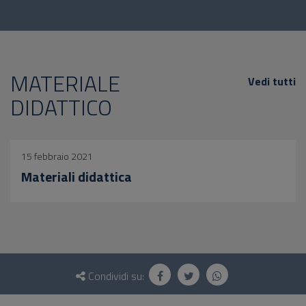
MATERIALE
Vedi tutti
DIDATTICO
15 febbraio 2021
Materiali didattica
Questionario
e
Condividi su:
social