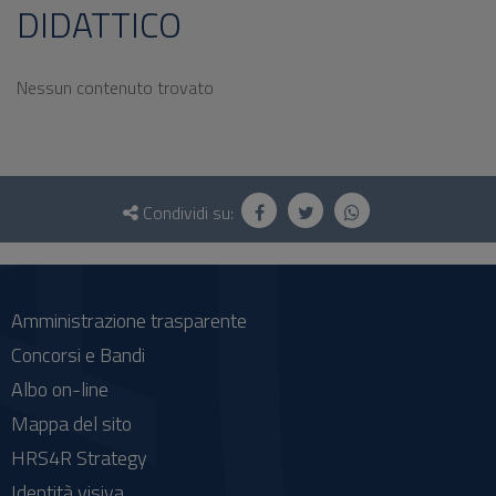
DIDATTICO
Nessun contenuto trovato
Questionario
e
Condividi su:
social
Amministrazione trasparente
Concorsi e Bandi
Albo on-line
Mappa del sito
HRS4R Strategy
Identità visiva