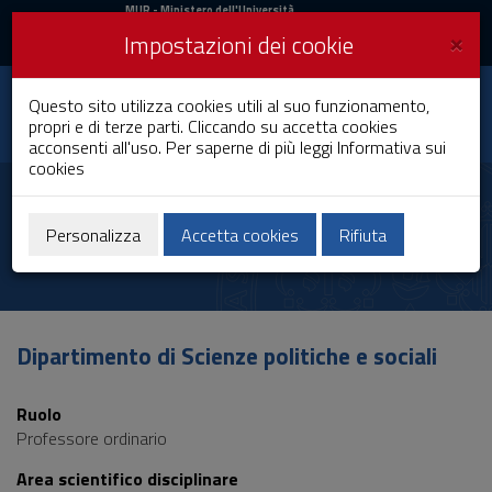
MIUR
MUR
- Ministero dell'Università
e della Ricerca
e
×
Impostazioni dei cookie
UniCA News
Accedi
Accedi
Università degli
Questo sito utilizza cookies utili al suo funzionamento,
Toggle
propri e di terze parti. Cliccando su accetta cookies
Studi di Cagliari
navigation
acconsenti all'uso. Per saperne di più leggi
Informativa sui
cookies
Vai
al
Silvia Niccolai
Contenuto
Vai
Personalizza
Accetta cookies
Rifiuta
alla
navigazione
del
sito
Vai
Dipartimento di Scienze politiche e sociali
al
Footer
Ruolo
Professore ordinario
Area scientifico disciplinare