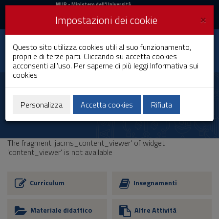
MIUR
MUR
- Ministero dell'Università
e della Ricerca
e
×
Impostazioni dei cookie
UniCA News
Accedi
Accedi
Università degli
Questo sito utilizza cookies utili al suo funzionamento,
Toggle
propri e di terze parti. Cliccando su accetta cookies
Studi di Cagliari
navigation
acconsenti all'uso. Per saperne di più leggi
Informativa sui
cookies
Vai
al
Contenuto
Vai
Personalizza
Accetta cookies
Rifiuta
alla
navigazione
del
sito
The fragment 'jacms_content_viewer' of widget
Vai
'content_viewer' is not available
al
Footer
Curriculum
Insegnamenti
Materiale didattico
Altre Attività