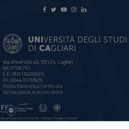
Via Università 40, 09124, Cagliari
tel. 0706751
C.F.: 80019600925
P.I.: 00443370929
Posta Elettronica Certificata
Dichiarazione di Accessibilità
Impostazioni
cookie
Intervento finanziato con risorse FSC - Fondo per lo Sviluppo e la Coesione
Sistema informatico gestionale integrato a supporto della didattica e della ricerca e potenziamento dei servizi online agli
studenti