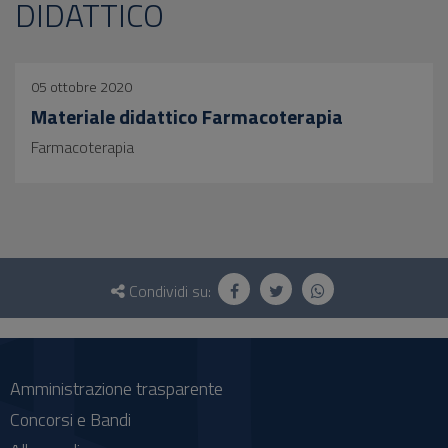
DIDATTICO
05 ottobre 2020
Materiale didattico Farmacoterapia
Farmacoterapia
Questionario
e
Condividi su:
social
Amministrazione trasparente
Concorsi e Bandi