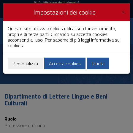
MIUR
MUR
- Ministero dell'Università
e della Ricerca
e
×
Impostazioni dei cookie
UniCA News
Accedi
Accedi
Università degli
Questo sito utilizza cookies utili al suo funzionamento,
Toggle
propri e di terze parti. Cliccando su accetta cookies
Studi di Cagliari
navigation
acconsenti all'uso. Per saperne di più leggi
Informativa sui
cookies
Vai
al
Ignazio Macchiarella
Contenuto
Vai
Personalizza
Accetta cookies
Rifiuta
alla
navigazione
del
sito
Vai
Dipartimento di Lettere Lingue e Beni
al
Culturali
Footer
Ruolo
Professore ordinario