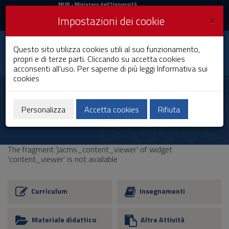
MIUR
MUR
- Ministero dell'Università
e della Ricerca
e
×
Impostazioni dei cookie
UniCA News
Accedi
Accedi
Università degli
Questo sito utilizza cookies utili al suo funzionamento,
Toggle
propri e di terze parti. Cliccando su accetta cookies
Studi di Cagliari
navigation
acconsenti all'uso. Per saperne di più leggi
Informativa sui
cookies
Vai
al
Contenuto
Vai
Personalizza
Accetta cookies
Rifiuta
alla
navigazione
del
sito
The fragment 'jacms_content_viewer' of widget
Vai
'content_viewer' is not available
al
Footer
Curriculum
Insegnamenti
Materiale didattico
Altre Attività